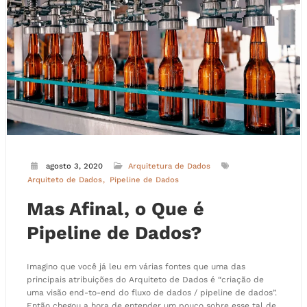
agosto 3, 2020
Arquitetura de Dados
Arquiteto de Dados
Pipeline de Dados
Mas Afinal, o Que é
Pipeline de Dados?
Imagino que você já leu em várias fontes que uma das
principais atribuições do Arquiteto de Dados é “criação de
uma visão end-to-end do fluxo de dados / pipeline de dados”.
Então chegou a hora de entender um pouco sobre esse tal de