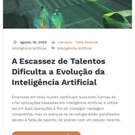
agosto 16, 2020
Carreira
Data Science
Inteligência Artificial
Inteligência Artificial
A Escassez de Talentos
Dificulta a Evolução da
Inteligência Artificial
Empresas em todo mundo continuam buscando formas de
criar aplicações baseadas em Inteligência Artificial e utilizá-
las em suas operações a fim de conseguir vantagem
competitiva, mas os avanços na tecnologia estão paralisados
devido à falta de talento, de acordo com um estudo recente.