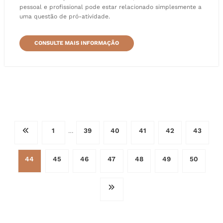
pessoal e profissional pode estar relacionado simplesmente a
uma questão de pró-atividade.
CONSULTE MAIS INFORMAÇÃO
Paginação
1
39
40
41
42
43
…
de
44
45
46
47
48
49
50
posts