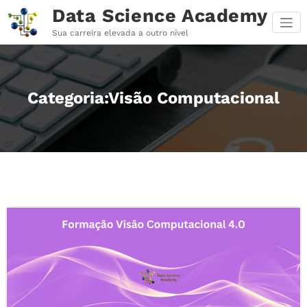
Pular
Data Science Academy
para
o
Sua carreira elevada a outro nível
conteúdo
Categoria:Visão Computacional