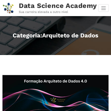
Pular
Data Science Academy
para
o
Sua carreira elevada a outro nível
conteúdo
Categoria:Arquiteto de Dados