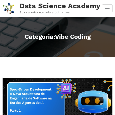
Pular
Data Science Academy
para
o
Sua carreira elevada a outro nível
conteúdo
Categoria:Vibe Coding