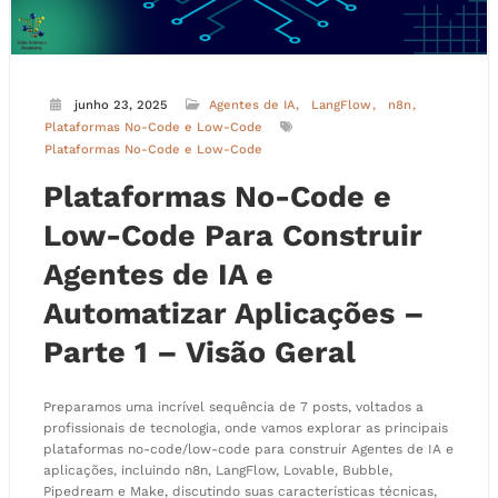
junho 23, 2025
Agentes de IA
LangFlow
n8n
Plataformas No-Code e Low-Code
Plataformas No-Code e Low-Code
Plataformas No-Code e
Low-Code Para Construir
Agentes de IA e
Automatizar Aplicações –
Parte 1 – Visão Geral
Preparamos uma incrível sequência de 7 posts, voltados a
profissionais de tecnologia, onde vamos explorar as principais
plataformas no-code/low-code para construir Agentes de IA e
aplicações, incluindo n8n, LangFlow, Lovable, Bubble,
Pipedream e Make, discutindo suas características técnicas,