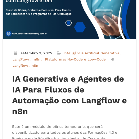
setembro 3, 2025
Inteligência Artificial Generativa
LangFlow
n8n
Plataformas No-Code e Low-Code
Langflow
n8n
IA Generativa e Agentes de
IA Para Fluxos de
Automação com Langflow e
n8n
Este é um módulo de bônus temporário, que será
disponibilizado para todos os alunos das Formações 4.0 e
Programas de Pós-Graduação, dentro de Cursos de