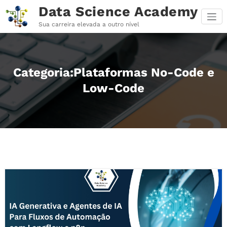
Pular
Data Science Academy
para
o
Sua carreira elevada a outro nível
conteúdo
Categoria:Plataformas No-Code e
Low-Code