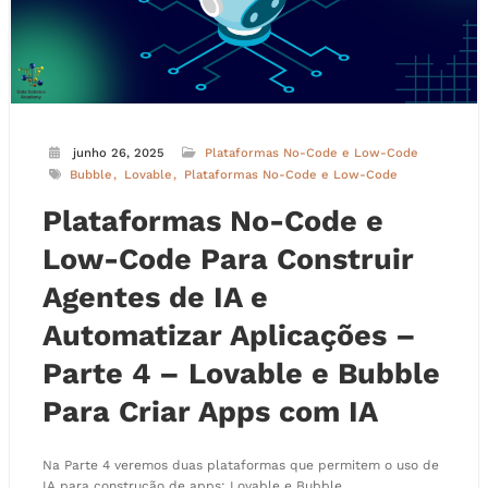
junho 26, 2025
Plataformas No-Code e Low-Code
Bubble
Lovable
Plataformas No-Code e Low-Code
Plataformas No-Code e
Low-Code Para Construir
Agentes de IA e
Automatizar Aplicações –
Parte 4 – Lovable e Bubble
Para Criar Apps com IA
Na Parte 4 veremos duas plataformas que permitem o uso de
IA para construção de apps: Lovable e Bubble.