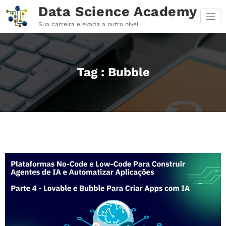
Pular
Data Science Academy
para
o
Sua carreira elevada a outro nível
conteúdo
Tag : Bubble