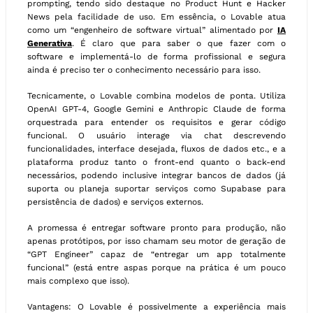
prompting, tendo sido destaque no Product Hunt e Hacker
News pela facilidade de uso. Em essência, o Lovable atua
como um “engenheiro de software virtual” alimentado por
IA
Generativa
. É claro que para saber o que fazer com o
software e implementá-lo de forma profissional e segura
ainda é preciso ter o conhecimento necessário para isso.
Tecnicamente, o Lovable combina modelos de ponta. Utiliza
OpenAI GPT-4, Google Gemini e Anthropic Claude de forma
orquestrada para entender os requisitos e gerar código
funcional. O usuário interage via chat descrevendo
funcionalidades, interface desejada, fluxos de dados etc., e a
plataforma produz tanto o front-end quanto o back-end
necessários, podendo inclusive integrar bancos de dados (já
suporta ou planeja suportar serviços como Supabase para
persistência de dados) e serviços externos.
A promessa é entregar software pronto para produção, não
apenas protótipos, por isso chamam seu motor de geração de
“GPT Engineer” capaz de “entregar um app totalmente
funcional” (está entre aspas porque na prática é um pouco
mais complexo que isso).
Vantagens: O Lovable é possivelmente a experiência mais