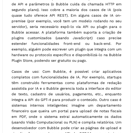
de API e parâmetros (o Bubble cuida da chamada HTTP em
segundo plano). Isso cobre a maioria dos casos de IA (pois
quase tudo oferece API REST). Em alguns casos de IA on-
premise (por exemplo, você tem um modelo rodando no seu
servidor), seria necessário expô-lo via API ou plugin para o
Bubble acessar. A plataforma também suporta a criação de
plugins customizados (usando JavaScript) caso precise
estender funcionalidades front-end ou back-end. Por
exemplo, alguém pode escrever um plugin que integra com um
hardware ou protocolo específico e disponibilizá-lo na Bubble
Plugin Store, podendo ser gratuito ou pago.
Casos de uso: Com Bubble, é possível criar aplicativos
completos com funcionalidades de IA. Por exemplo, startups
têm construído ferramentas como plataformas de redação
assistida por IA e o Bubble gerencia toda a interface do editor
de texto, cadastro de usuários, pagamento, etc., enquanto
integra a API do GPT-4 para produzir o conteúdo. Outro caso é
sistemas internos inteligentes: imagine um departamento
financeiro que queira um portal para upload de notas fiscais
em PDF, onde o sistema extrai automaticamente os dados
(usando Visão Computacional ou PLN) e compila relatórios. Um
desenvolvedor com Bubble pode criar as páginas de upload e