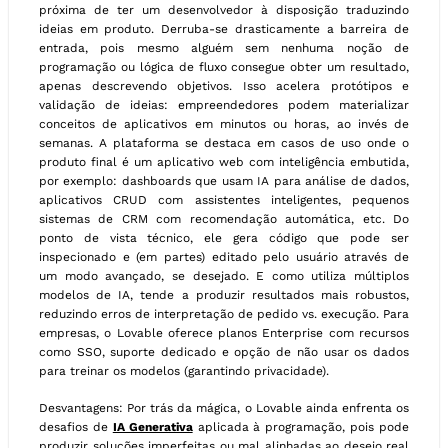
próxima de ter um desenvolvedor à disposição traduzindo
ideias em produto. Derruba-se drasticamente a barreira de
entrada, pois mesmo alguém sem nenhuma noção de
programação ou lógica de fluxo consegue obter um resultado,
apenas descrevendo objetivos. Isso acelera protótipos e
validação de ideias: empreendedores podem materializar
conceitos de aplicativos em minutos ou horas, ao invés de
semanas. A plataforma se destaca em casos de uso onde o
produto final é um aplicativo web com inteligência embutida,
por exemplo: dashboards que usam IA para análise de dados,
aplicativos CRUD com assistentes inteligentes, pequenos
sistemas de CRM com recomendação automática, etc. Do
ponto de vista técnico, ele gera código que pode ser
inspecionado e (em partes) editado pelo usuário através de
um modo avançado, se desejado. E como utiliza múltiplos
modelos de IA, tende a produzir resultados mais robustos,
reduzindo erros de interpretação de pedido vs. execução. Para
empresas, o Lovable oferece planos Enterprise com recursos
como SSO, suporte dedicado e opção de não usar os dados
para treinar os modelos (garantindo privacidade).
Desvantagens: Por trás da mágica, o Lovable ainda enfrenta os
desafios de
IA Generativa
aplicada à programação, pois pode
produzir soluções imperfeitas ou mal alinhadas ao desejo real