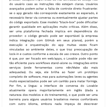
do usuário caso as instruções não estejam claras. Usuários
avançados podem achar a falta de controle direto frustrante:
se o app gerado não corresponde exatamente ao esperado, é
necessário iterar via conversa ou eventualmente ajustar partes
do código exportado. Esse modelo “black-box” pode dificultar
garantir qualidade em aplicações muito críticas. Além disso,
ser uma plataforma fechada implica em dependência do
provedor: o código gerado pode ser exportável (a empresa
indica integração com GitHub em seus planos), porém a
execução e orquestração do app muitas vezes ficam
vinculadas ao ambiente deles, o que traz preocupação de
lock-in e custos conforme a escala de uso cresce. Outro ponto
é que, por ser focado em web/apps, o Lovable pode não ser
tão eficiente para workflows stand-alone ou integrações entre
serviços (onde ferramentas como n8n/Make são mais
adequadas). Ou seja, ele brilha ao fazer um protótipo
completo de software, mas para automações leves ou agentes
muito especializados pode ser um canhão para matar formiga.
Por fim, a língua: a interface de conversa do Lovable
atualmente opera majoritariamente em inglês (dada a
natureza dos modelos e do treinamento), o que pode ser uma
barreira para alguns usuários brasileiros menos confortáveis
com outro idioma, embora nada impeça de descrever