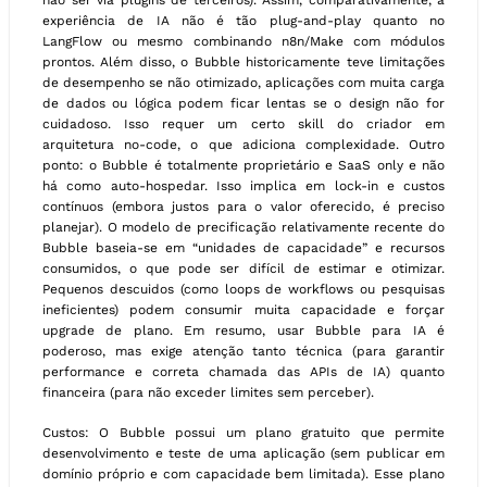
não ser via plugins de terceiros). Assim, comparativamente, a
experiência de IA não é tão plug-and-play quanto no
LangFlow ou mesmo combinando n8n/Make com módulos
prontos. Além disso, o Bubble historicamente teve limitações
de desempenho se não otimizado, aplicações com muita carga
de dados ou lógica podem ficar lentas se o design não for
cuidadoso. Isso requer um certo skill do criador em
arquitetura no-code, o que adiciona complexidade. Outro
ponto: o Bubble é totalmente proprietário e SaaS only e não
há como auto-hospedar. Isso implica em lock-in e custos
contínuos (embora justos para o valor oferecido, é preciso
planejar). O modelo de precificação relativamente recente do
Bubble baseia-se em “unidades de capacidade” e recursos
consumidos, o que pode ser difícil de estimar e otimizar.
Pequenos descuidos (como loops de workflows ou pesquisas
ineficientes) podem consumir muita capacidade e forçar
upgrade de plano. Em resumo, usar Bubble para IA é
poderoso, mas exige atenção tanto técnica (para garantir
performance e correta chamada das APIs de IA) quanto
financeira (para não exceder limites sem perceber).
Custos: O Bubble possui um plano gratuito que permite
desenvolvimento e teste de uma aplicação (sem publicar em
domínio próprio e com capacidade bem limitada). Esse plano