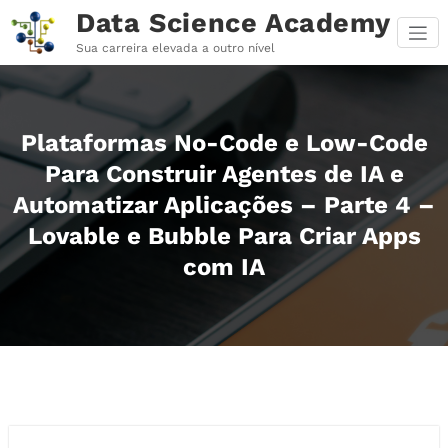
Pular
Data Science Academy
para
o
Sua carreira elevada a outro nível
conteúdo
Plataformas No-Code e Low-Code
Para Construir Agentes de IA e
Automatizar Aplicações – Parte 4 –
Lovable e Bubble Para Criar Apps
com IA