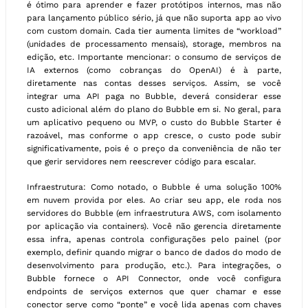
é ótimo para aprender e fazer protótipos internos, mas não
para lançamento público sério, já que não suporta app ao vivo
com custom domain. Cada tier aumenta limites de “workload”
(unidades de processamento mensais), storage, membros na
edição, etc. Importante mencionar: o consumo de serviços de
IA externos (como cobranças do OpenAI) é à parte,
diretamente nas contas desses serviços. Assim, se você
integrar uma API paga no Bubble, deverá considerar esse
custo adicional além do plano do Bubble em si. No geral, para
um aplicativo pequeno ou MVP, o custo do Bubble Starter é
razoável, mas conforme o app cresce, o custo pode subir
significativamente, pois é o preço da conveniência de não ter
que gerir servidores nem reescrever código para escalar.
Infraestrutura: Como notado, o Bubble é uma solução 100%
em nuvem provida por eles. Ao criar seu app, ele roda nos
servidores do Bubble (em infraestrutura AWS, com isolamento
por aplicação via containers). Você não gerencia diretamente
essa infra, apenas controla configurações pelo painel (por
exemplo, definir quando migrar o banco de dados do modo de
desenvolvimento para produção, etc.). Para integrações, o
Bubble fornece o API Connector, onde você configura
endpoints de serviços externos que quer chamar e esse
conector serve como “ponte” e você lida apenas com chaves