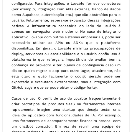
configurado. Para integrações, o Lovable fornece conectores
(por exemplo, integração com APIs externas, banco de dados
como Supabase, autenticação etc.) que são abstraídos para o
usuário. Futuramente, espera-se expansão dessas integrações
nativas. A infraestrutura necessária do lado do usuário é
apenas um navegador web moderno. No caso de integrar o
aplicativo Lovable com outros sistemas empresariais, pode ser
necessário utilizar as APIs ou SDKs que a plataforma
disponibiliza. Em geral, o Lovable minimiza preocupações de
deploy, servidores ou escalabilidade e o usuário confia isso à
plataforma (o que reforça a importância de avaliar bem a
confiança no provedor e ter planos de contingência caso um
dia se queira migrar o app para outro lugar; atualmente, não
está claro o quão facilmente o código gerado pode ser
exportado e executado externamente, mas a integração com
GitHub sugere que se pode obter o código-fonte).
Casos de uso: O perfil de uso do Lovable frequentemente é
criar protótipos de produtos SaaS ou ferramentas internas
rapidamente. Imagine uma startup que deseja testar uma
ideia de aplicativo com funcionalidades de IA. Por exemplo,
uma ferramenta de acompanhamento financeiro pessoal com
um chatbot consultor. Em vez de reunir uma equipe de
desenvolvedores full-stack, pode-se literalmente descrever o