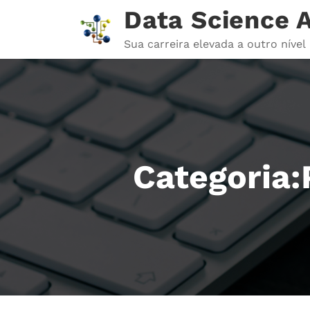
Pular
Data Science
para
o
Sua carreira elevada a outro nível
conteúdo
Categoria: