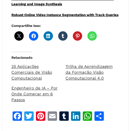
Learning and Image Synthesis
Robust Online Video Instance Segmentation with Track Queries
Compartilhe isso:
Relacionado
25 Aplicações
Trilha de Aprendizagem
Comerciais de Visão
da Formação Visão
Computacional
Computacional 4.0
Engenheiro de IA – Por
Onde Começar em 6
Passos
F
T
Pi
E
T
Li
W
S
a
w
n
m
u
n
h
h