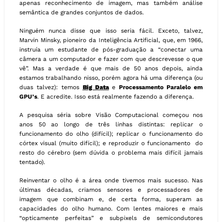
apenas reconhecimento de imagem, mas também análise
semântica de grandes conjuntos de dados.
Ninguém nunca disse que isso seria fácil. Exceto, talvez,
Marvin Minsky, pioneiro da Inteligência Artificial, que, em 1966,
instruía um estudante de pós-graduação a “conectar uma
câmera a um computador e fazer com que descrevesse o que
vê”. Mas a verdade é que mais de 50 anos depois, ainda
estamos trabalhando nisso, porém agora há uma diferença (ou
duas talvez): temos
Big Data
e
Processamento Paralelo em
GPU’s
. E acredite. Isso está realmente fazendo a diferença.
A pesquisa séria sobre Visão Computacional começou nos
anos 50 ao longo de três linhas distintas: replicar o
funcionamento do olho (difícil); replicar o funcionamento do
córtex visual (muito difícil); e reproduzir o funcionamento do
resto do cérebro (sem dúvida o problema mais difícil jamais
tentado).
Reinventar o olho é a área onde tivemos mais sucesso. Nas
últimas décadas, criamos sensores e processadores de
imagem que combinam e, de certa forma, superam as
capacidades do olho humano. Com lentes maiores e mais
“opticamente perfeitas” e subpixels de semicondutores