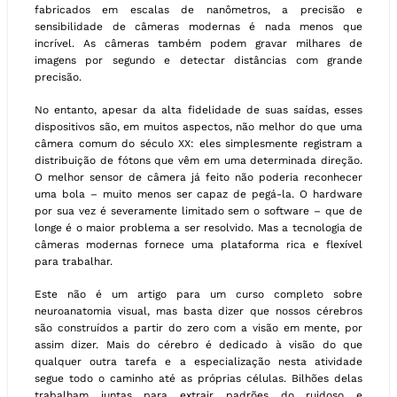
fabricados em escalas de nanômetros, a precisão e
sensibilidade de câmeras modernas é nada menos que
incrível. As câmeras também podem gravar milhares de
imagens por segundo e detectar distâncias com grande
precisão.
No entanto, apesar da alta fidelidade de suas saídas, esses
dispositivos são, em muitos aspectos, não melhor do que uma
câmera comum do século XX: eles simplesmente registram a
distribuição de fótons que vêm em uma determinada direção.
O melhor sensor de câmera já feito não poderia reconhecer
uma bola – muito menos ser capaz de pegá-la. O hardware
por sua vez é severamente limitado sem o software – que de
longe é o maior problema a ser resolvido. Mas a tecnologia de
câmeras modernas fornece uma plataforma rica e flexível
para trabalhar.
Este não é um artigo para um curso completo sobre
neuroanatomia visual, mas basta dizer que nossos cérebros
são construídos a partir do zero com a visão em mente, por
assim dizer. Mais do cérebro é dedicado à visão do que
qualquer outra tarefa e a especialização nesta atividade
segue todo o caminho até as próprias células. Bilhões delas
trabalham juntas para extrair padrões do ruidoso e