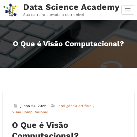
Pular
Data Science Academy
para
o
Sua carreira elevada a outro nível
conteúdo
O Que é Visão Computacional?
junho 24, 2022
Inteligência Artificial
Visão Computacional
O Que é Visão
Computacional?