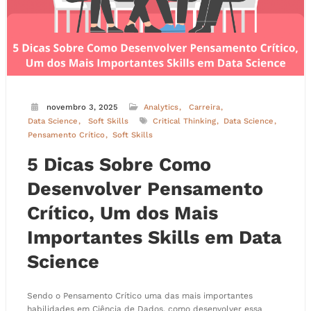
novembro 3, 2025
Analytics
Carreira
Data Science
Soft Skills
Critical Thinking
Data Science
Pensamento Crítico
Soft Skills
5 Dicas Sobre Como
Desenvolver Pensamento
Crítico, Um dos Mais
Importantes Skills em Data
Science
Sendo o Pensamento Crítico uma das mais importantes
habilidades em Ciência de Dados, como desenvolver essa