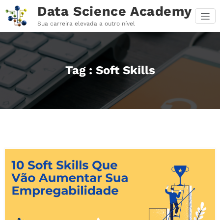
Pular
Data Science Academy
para
o
Sua carreira elevada a outro nível
conteúdo
Tag : Soft Skills