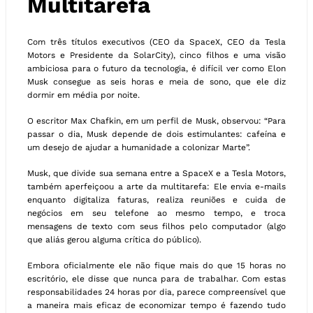
Multitarefa
Com três títulos executivos (CEO da SpaceX, CEO da Tesla
Motors e Presidente da SolarCity), cinco filhos e uma visão
ambiciosa para o futuro da tecnologia, é difícil ver como Elon
Musk consegue as seis horas e meia de sono, que ele diz
dormir em média por noite.
O escritor Max Chafkin, em um perfil de Musk, observou: “Para
passar o dia, Musk depende de dois estimulantes: cafeína e
um desejo de ajudar a humanidade a colonizar Marte”.
Musk, que divide sua semana entre a SpaceX e a Tesla Motors,
também aperfeiçoou a arte da multitarefa: Ele envia e-mails
enquanto digitaliza faturas, realiza reuniões e cuida de
negócios em seu telefone ao mesmo tempo, e troca
mensagens de texto com seus filhos pelo computador (algo
que aliás gerou alguma crítica do público).
Embora oficialmente ele não fique mais do que 15 horas no
escritório, ele disse que nunca para de trabalhar. Com estas
responsabilidades 24 horas por dia, parece compreensível que
a maneira mais eficaz de economizar tempo é fazendo tudo