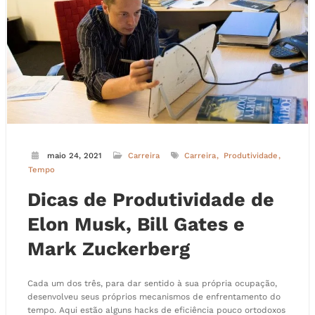
maio 24, 2021
Carreira
Carreira
Produtividade
Tempo
Dicas de Produtividade de
Elon Musk, Bill Gates e
Mark Zuckerberg
Cada um dos três, para dar sentido à sua própria ocupação,
desenvolveu seus próprios mecanismos de enfrentamento do
tempo. Aqui estão alguns hacks de eficiência pouco ortodoxos