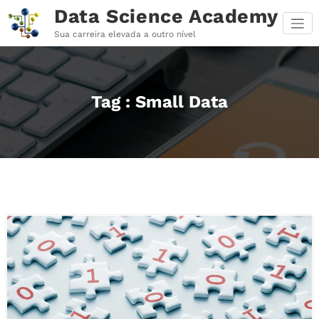
Pular
Data Science Academy
para
o
Sua carreira elevada a outro nível
conteúdo
Tag : Small Data