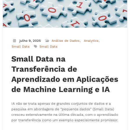
julho 9, 2025
Análise de Dados
Analytics
Small Data
Small Data
Small Data na
Transferência de
Aprendizado em Aplicações
de Machine Learning e IA
IA não se trata apenas de grandes conjuntos de dados e a
pesquisa em abordagens de “pequenos dados” (Small Data)
cresceu extensivamente na última década, com o aprendizado
por transferência como um exemplo especialmente promissor.