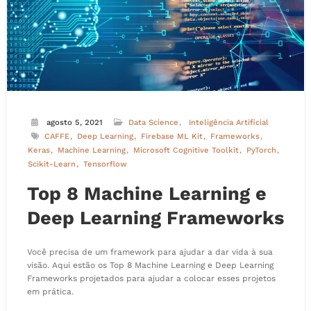
agosto 5, 2021
Data Science
Inteligência Artificial
CAFFE
Deep Learning
Firebase ML Kit
Frameworks
Keras
Machine Learning
Microsoft Cognitive Toolkit
PyTorch
Scikit-Learn
Tensorflow
Top 8 Machine Learning e
Deep Learning Frameworks
Você precisa de um framework para ajudar a dar vida à sua
visão. Aqui estão os Top 8 Machine Learning e Deep Learning
Frameworks projetados para ajudar a colocar esses projetos
em prática.