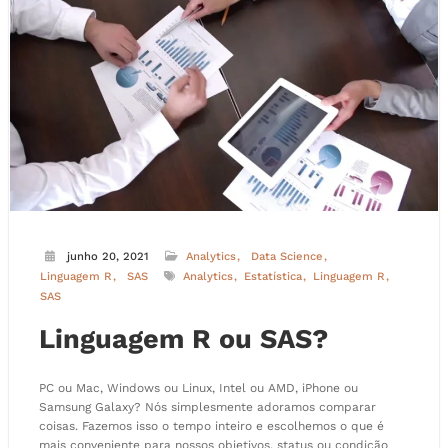
junho 20, 2021
Analytics
Data Science
Linguagem R
SAS
Analytics
Estatística
Linguagem R
SAS
Linguagem R ou SAS?
PC ou Mac, Windows ou Linux, Intel ou AMD, iPhone ou
Samsung Galaxy? Nós simplesmente adoramos comparar
coisas. Fazemos isso o tempo inteiro e escolhemos o que é
mais conveniente para nossos objetivos, status ou condição