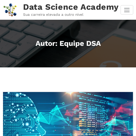
Pular
Data Science Academy
para
o
Sua carreira elevada a outro nível
conteúdo
Autor:
Equipe DSA