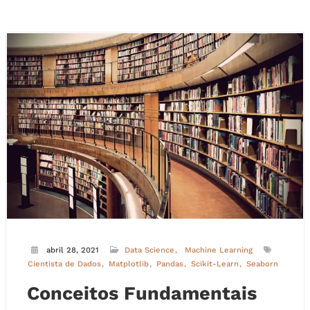
abril 28, 2021
Data Science
Machine Learning
Cientista de Dados
Matplotlib
Pandas
Scikit-Learn
Seaborn
Conceitos Fundamentais