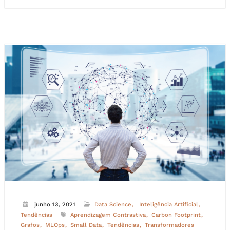
junho 13, 2021
Data Science
Inteligência Artificial
Tendências
Aprendizagem Contrastiva
Carbon Footprint
Grafos
MLOps
Small Data
Tendências
Transformadores