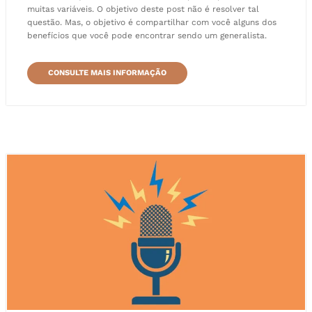
muitas variáveis. O objetivo deste post não é resolver tal
questão. Mas, o objetivo é compartilhar com você alguns dos
benefícios que você pode encontrar sendo um generalista.
CONSULTE MAIS INFORMAÇÃO