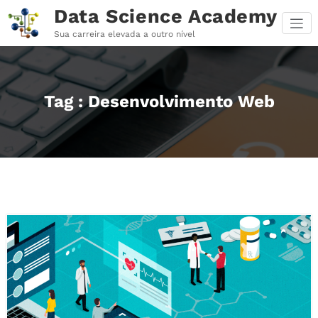
Pular
Data Science Academy
para
o
Sua carreira elevada a outro nível
conteúdo
Tag : Desenvolvimento Web