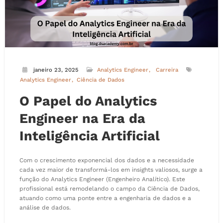
janeiro 23, 2025
Analytics Engineer
Carreira
Analytics Engineer
Ciência de Dados
O Papel do Analytics
Engineer na Era da
Inteligência Artificial
Com o crescimento exponencial dos dados e a necessidade
cada vez maior de transformá-los em insights valiosos, surge a
função do Analytics Engineer (Engenheiro Analítico). Este
profissional está remodelando o campo da Ciência de Dados,
atuando como uma ponte entre a engenharia de dados e a
análise de dados.