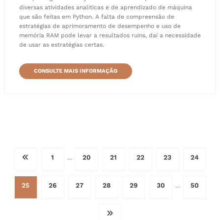
diversas atividades analíticas e de aprendizado de máquina
que são feitas em Python. A falta de compreensão de
estratégias de aprimoramento de desempenho e uso de
memória RAM pode levar a resultados ruins, daí a necessidade
de usar as estratégias certas.
CONSULTE MAIS INFORMAÇÃO
Paginação
1
20
21
22
23
24
…
de
25
26
27
28
29
30
50
…
posts