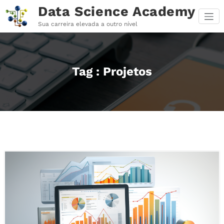
Pular
Data Science Academy
para
o
Sua carreira elevada a outro nível
conteúdo
Tag : Projetos