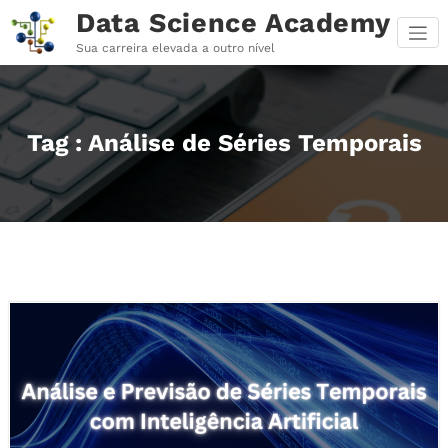
Pular
Data Science Academy
para
o
Sua carreira elevada a outro nível
conteúdo
Tag : Análise de Séries Temporais