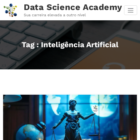
Pular
Data Science Academy
para
o
Sua carreira elevada a outro nível
conteúdo
Tag : Inteligência Artificial