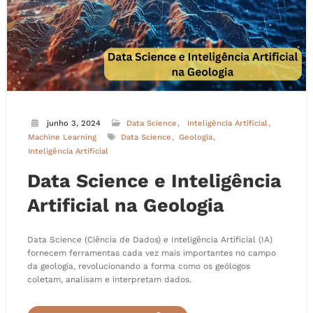
junho 3, 2024
Data Science
Inteligência Artificial
Machine Learning
Data Science
Geologia
Inteligência Artificial
Data Science e Inteligência
Artificial na Geologia
Data Science (Ciência de Dados) e Inteligência Artificial (IA)
fornecem ferramentas cada vez mais importantes no campo
da geologia, revolucionando a forma como os geólogos
coletam, analisam e interpretam dados.