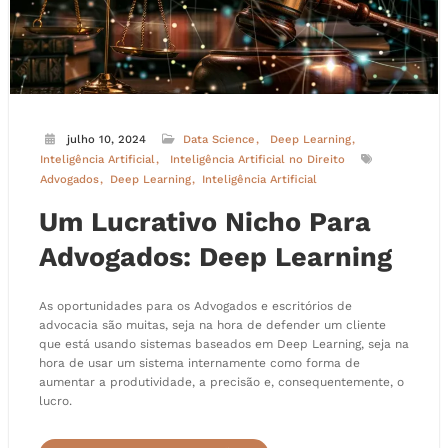
julho 10, 2024
Data Science
Deep Learning
Inteligência Artificial
Inteligência Artificial no Direito
Advogados
Deep Learning
Inteligência Artificial
Um Lucrativo Nicho Para
Advogados: Deep Learning
As oportunidades para os Advogados e escritórios de
advocacia são muitas, seja na hora de defender um cliente
que está usando sistemas baseados em Deep Learning, seja na
hora de usar um sistema internamente como forma de
aumentar a produtividade, a precisão e, consequentemente, o
lucro.