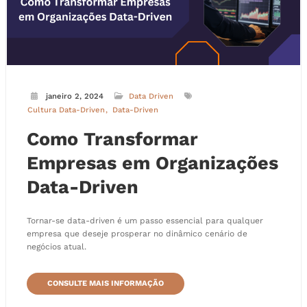
janeiro 2, 2024
Data Driven
Cultura Data-Driven
Data-Driven
Como Transformar
Empresas em Organizações
Data-Driven
Tornar-se data-driven é um passo essencial para qualquer
empresa que deseje prosperar no dinâmico cenário de
negócios atual.
CONSULTE MAIS INFORMAÇÃO