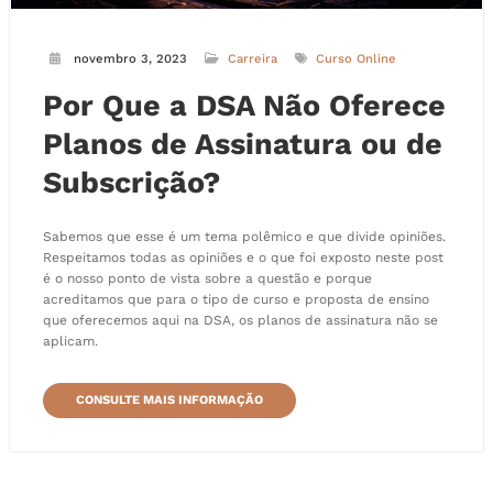
novembro 3, 2023
Carreira
Curso Online
Por Que a DSA Não Oferece
Planos de Assinatura ou de
Subscrição?
Sabemos que esse é um tema polêmico e que divide opiniões.
Respeitamos todas as opiniões e o que foi exposto neste post
é o nosso ponto de vista sobre a questão e porque
acreditamos que para o tipo de curso e proposta de ensino
que oferecemos aqui na DSA, os planos de assinatura não se
aplicam.
CONSULTE MAIS INFORMAÇÃO