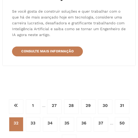
Se você gosta de construir soluções e quer trabalhar com o
que há de mais avançado hoje em tecnologia, considere uma
carreira lucrativa, desafiadora e gratificante trabalhando com
Inteligência Artificial e saiba como se tornar um Engenheiro de
IA agora neste artigo.
CONSULTE MAIS INFORMAÇÃO
Paginação
1
27
28
29
30
31
…
de
32
33
34
35
36
37
50
…
posts