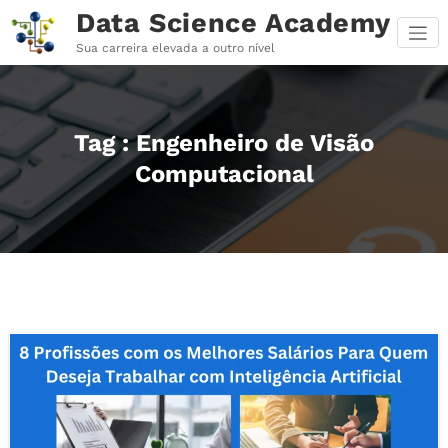
Pular
Data Science Academy
para
o
Sua carreira elevada a outro nível
conteúdo
Tag : Engenheiro de Visão
Computacional