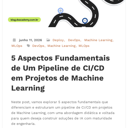
junho 11, 2026
Deploy
DevOps
Machine Learning
MLOps
DevOps
Machine Learning
MLOps
5 Aspectos Fundamentais
de Um Pipeline de CI/CD
em Projetos de Machine
Learning
Neste post, vamos explorar 5 aspectos fundamentais que
diferenciam e estruturam um pipeline de CI/CD em projetos
de Machine Learning, com uma abordagem didática e voltada
para quem deseja construir soluções de IA com maturidade
de engenharia.