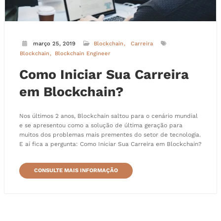
março 25, 2019
Blockchain
Carreira
Blockchain
Blockchain Engineer
Como Iniciar Sua Carreira
em Blockchain?
Nos últimos 2 anos, Blockchain saltou para o cenário mundial
e se apresentou como a solução de última geração para
muitos dos problemas mais prementes do setor de tecnologia.
E aí fica a pergunta: Como Iniciar Sua Carreira em Blockchain?
CONSULTE MAIS INFORMAÇÃO