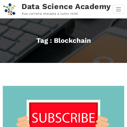
Pular
Data Science Academy
para
o
Sua carreira elevada a outro nível
conteúdo
Tag : Blockchain