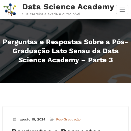
Pular
Data Science Academy
para
o
Sua carreira elevada a outro nível
conteúdo
Perguntas e Respostas Sobre a Pós-
Graduação Lato Sensu da Data
Science Academy – Parte 3
agosto 19, 2024
Pós-Graduação