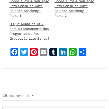
Sobre a Pós-Graduação
Sobre a Pós-Graduação
Lato Sensu da Data
Lato Sensu da Data
Science Academy –
Science Academy –
Parte 1
Parte 2
O Que Muda na DSA
com o Lançamento dos
Programas de Pós-
Graduação Lato Sensu?
F
T
Pi
E
T
Li
W
S
a
w
n
m
u
n
h
h
c
it
t
ai
m
k
at
a
e
t
e
l
bl
e
s
r
b
e
r
r
dI
A
e
o
r
e
n
p
Inscrever-se
o
st
p
k