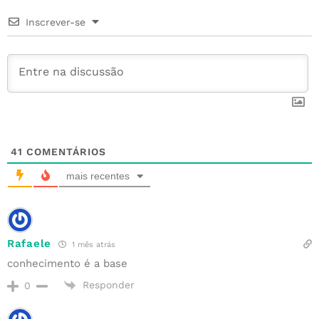
o
r
e
n
p
Inscrever-se
o
st
p
k
41
COMENTÁRIOS
mais recentes
Rafaele
1 mês atrás
conhecimento é a base
Responder
0