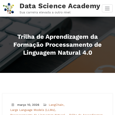
Pular
Data Science Academy
para
o
Sua carreira elevada a outro nível
conteúdo
Trilha de Aprendizagem da
Formação Processamento de
Linguagem Natural 4.0
março 10, 2026
LangChain
Large Language Models (LLMs)