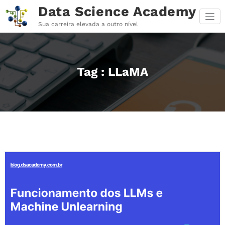
Pular
Data Science Academy
para
o
Sua carreira elevada a outro nível
conteúdo
Tag : LLaMA