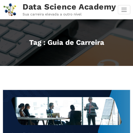
Pular
Data Science Academy
para
o
Sua carreira elevada a outro nível
conteúdo
Tag : Guia de Carreira