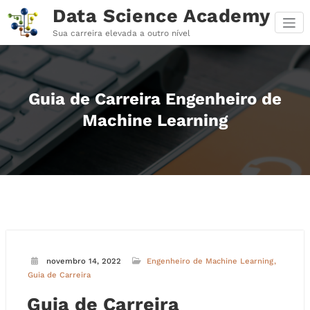
Pular
Data Science Academy
para
o
Sua carreira elevada a outro nível
conteúdo
Guia de Carreira Engenheiro de
Machine Learning
novembro 14, 2022
Engenheiro de Machine Learning
Guia de Carreira
Guia de Carreira