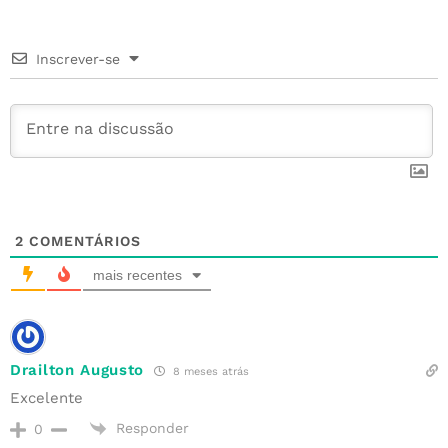
b
e
r
r
dI
A
e
o
r
e
n
p
Inscrever-se
o
st
p
k
2
COMENTÁRIOS
mais recentes
Drailton Augusto
8 meses atrás
Excelente
Responder
0