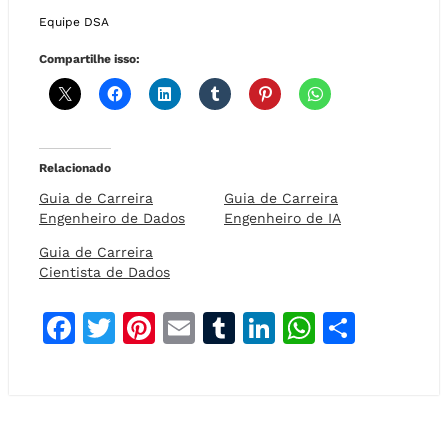
Equipe DSA
Compartilhe isso:
Relacionado
Guia de Carreira
Guia de Carreira
Engenheiro de Dados
Engenheiro de IA
Guia de Carreira
Cientista de Dados
F
T
Pi
E
T
Li
W
S
a
w
n
m
u
n
h
h
c
it
t
ai
m
k
at
a
e
t
e
l
bl
e
s
r