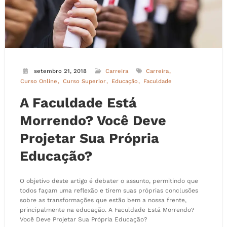
setembro 21, 2018
Carreira
Carreira
Curso Online
Curso Superior
Educação
Faculdade
A Faculdade Está
Morrendo? Você Deve
Projetar Sua Própria
Educação?
O objetivo deste artigo é debater o assunto, permitindo que
todos façam uma reflexão e tirem suas próprias conclusões
sobre as transformações que estão bem a nossa frente,
principalmente na educação. A Faculdade Está Morrendo?
Você Deve Projetar Sua Própria Educação?