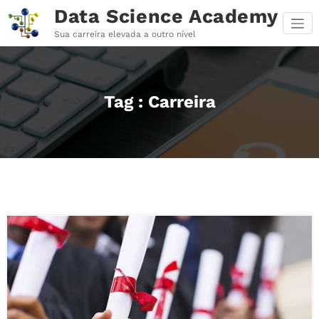
Pular
Data Science Academy
para
o
Sua carreira elevada a outro nível
conteúdo
Tag : Carreira