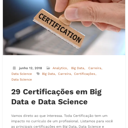
junho 12, 2018
Analytics
Big Data
Carreira
Data Science
Big Data
Carreira
Certificações
Data Science
29 Certificações em Big
Data e Data Science
Vamos direto ao que interessa. Toda Certificação tem um
impacto no currículo de um profissional. Listamos para você
as principais certificações em Big Data, Data Science e