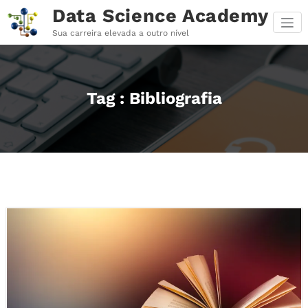
Pular
Data Science Academy
para
o
Sua carreira elevada a outro nível
conteúdo
Tag : Bibliografia