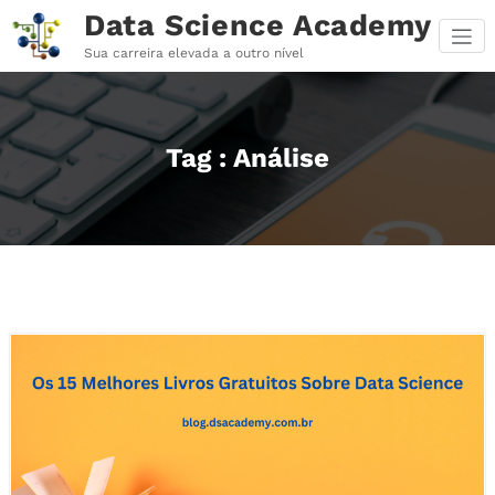
Pular
Data Science Academy
para
o
Sua carreira elevada a outro nível
conteúdo
Tag : Análise