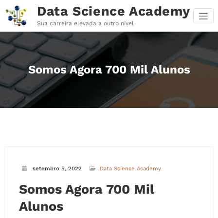
Pular
Data Science Academy
para
o
Sua carreira elevada a outro nível
conteúdo
Somos Agora 700 Mil Alunos
setembro 5, 2022
Data Science Academy
Somos Agora 700 Mil
Alunos