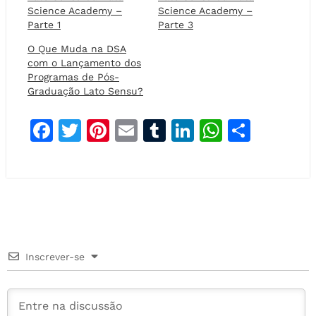
Science Academy –
Science Academy –
Parte 1
Parte 3
O Que Muda na DSA
com o Lançamento dos
Programas de Pós-
Graduação Lato Sensu?
F
T
Pi
E
T
Li
W
S
a
w
n
m
u
n
h
h
c
it
t
ai
m
k
at
a
e
t
e
l
bl
e
s
r
b
e
r
r
dI
A
e
o
r
e
n
p
Inscrever-se
o
st
p
k