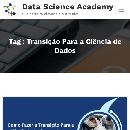
Pular
Data Science Academy
para
o
Sua carreira elevada a outro nível
conteúdo
Tag : Transição Para a Ciência de
Dados