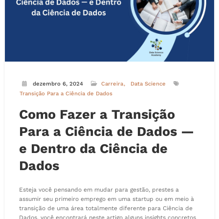
dezembro 6, 2024
Carreira
Data Science
Transição Para a Ciência de Dados
Como Fazer a Transição
Para a Ciência de Dados —
e Dentro da Ciência de
Dados
Esteja você pensando em mudar para gestão, prestes a
assumir seu primeiro emprego em uma startup ou em meio à
transição de uma área totalmente diferente para Ciência de
Dados, você encontrará neste artigo alguns insights concretos