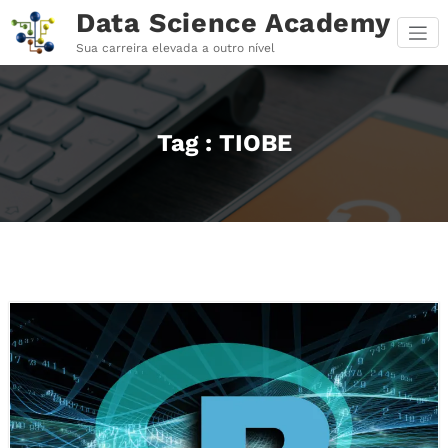
Pular
Data Science Academy
para
o
Sua carreira elevada a outro nível
conteúdo
Tag : TIOBE