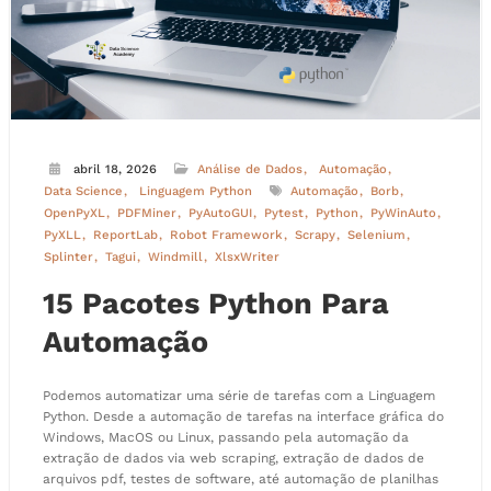
abril 18, 2026
Análise de Dados
Automação
Data Science
Linguagem Python
Automação
Borb
OpenPyXL
PDFMiner
PyAutoGUI
Pytest
Python
PyWinAuto
PyXLL
ReportLab
Robot Framework
Scrapy
Selenium
Splinter
Tagui
Windmill
XlsxWriter
15 Pacotes Python Para
Automação
Podemos automatizar uma série de tarefas com a Linguagem
Python. Desde a automação de tarefas na interface gráfica do
Windows, MacOS ou Linux, passando pela automação da
extração de dados via web scraping, extração de dados de
arquivos pdf, testes de software, até automação de planilhas