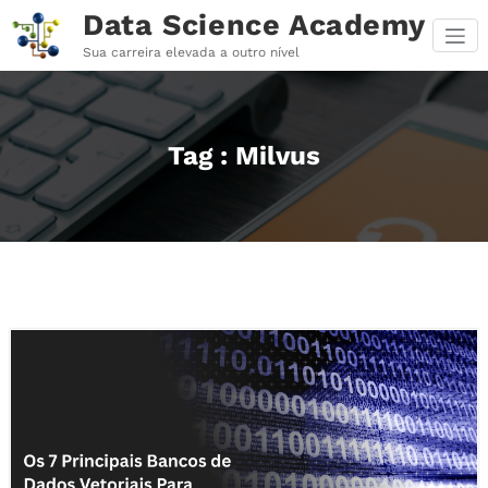
Pular
Data Science Academy
para
o
Sua carreira elevada a outro nível
conteúdo
Tag : Milvus