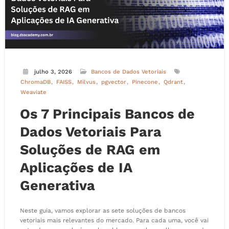
julho 3, 2026
Bancos de Dados Vetoriais
ChromaDB
FAISS
Milvus
pgvector
Pinecone
Qdrant
Weaviate
Os 7 Principais Bancos de
Dados Vetoriais Para
Soluções de RAG em
Aplicações de IA
Generativa
Neste guia, vamos explorar as sete soluções de bancos
vetoriais mais relevantes do mercado. Para cada uma, você vai