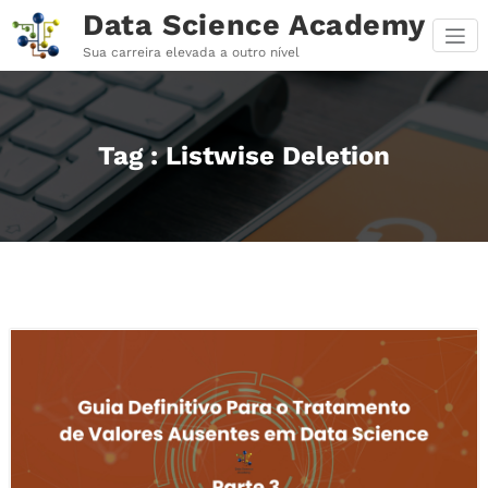
Pular
Data Science Academy
para
o
Sua carreira elevada a outro nível
conteúdo
Tag : Listwise Deletion