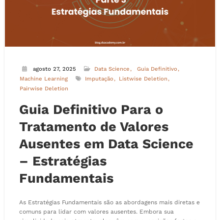
agosto 27, 2025
Data Science
Guia Definitivo
Machine Learning
Imputação
Listwise Deletion
Pairwise Deletion
Guia Definitivo Para o
Tratamento de Valores
Ausentes em Data Science
– Estratégias
Fundamentais
As Estratégias Fundamentais são as abordagens mais diretas e
comuns para lidar com valores ausentes. Embora sua