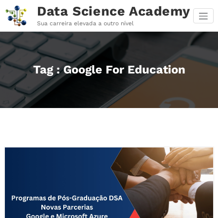
Pular
Data Science Academy
para
o
Sua carreira elevada a outro nível
conteúdo
Tag : Google For Education