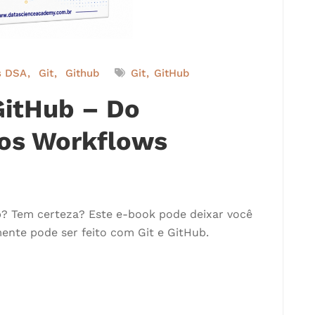
s DSA
Git
Github
Git
GitHub
GitHub – Do
os Workflows
b? Tem certeza? Este e-book pode deixar você
ente pode ser feito com Git e GitHub.