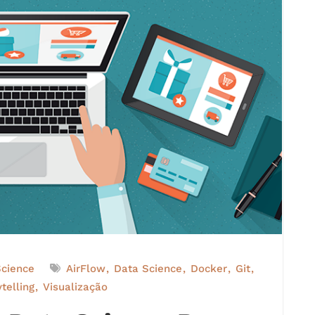
Science
AirFlow
Data Science
Docker
Git
telling
Visualização