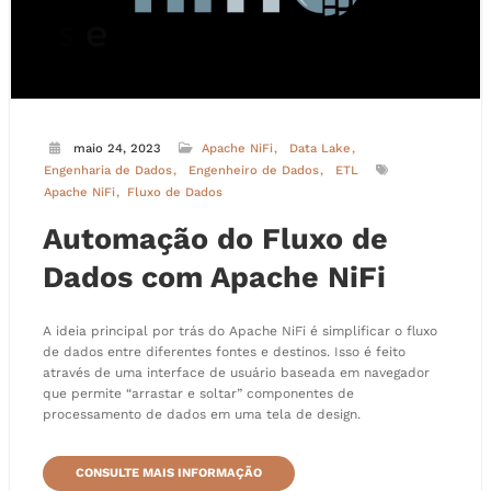
maio 24, 2023
Apache NiFi
Data Lake
Engenharia de Dados
Engenheiro de Dados
ETL
Apache NiFi
Fluxo de Dados
Automação do Fluxo de
Dados com Apache NiFi
A ideia principal por trás do Apache NiFi é simplificar o fluxo
de dados entre diferentes fontes e destinos. Isso é feito
através de uma interface de usuário baseada em navegador
que permite “arrastar e soltar” componentes de
processamento de dados em uma tela de design.
CONSULTE MAIS INFORMAÇÃO