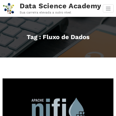
Pular
Data Science Academy
para
o
Sua carreira elevada a outro nível
conteúdo
Tag : Fluxo de Dados