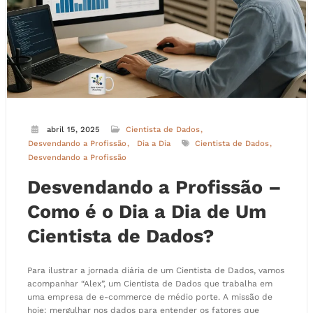
abril 15, 2025
Cientista de Dados
Desvendando a Profissão
Dia a Dia
Cientista de Dados
Desvendando a Profissão
Desvendando a Profissão –
Como é o Dia a Dia de Um
Cientista de Dados?
Para ilustrar a jornada diária de um Cientista de Dados, vamos
acompanhar “Alex”, um Cientista de Dados que trabalha em
uma empresa de e-commerce de médio porte. A missão de
hoje: mergulhar nos dados para entender os fatores que