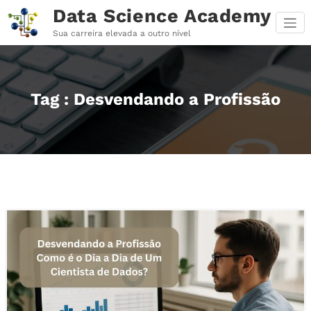
Pular
Data Science Academy
para
o
Sua carreira elevada a outro nível
conteúdo
Tag : Desvendando a Profissão