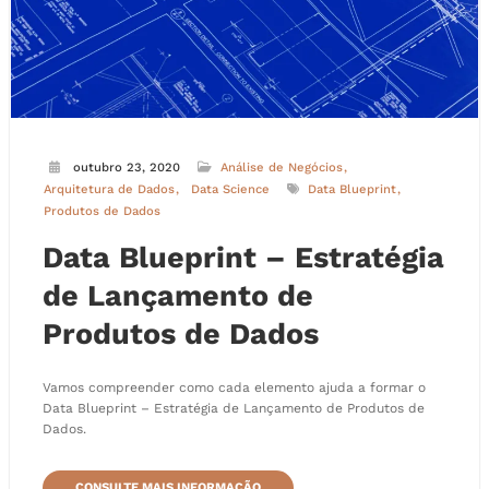
outubro 23, 2020
Análise de Negócios
Arquitetura de Dados
Data Science
Data Blueprint
Produtos de Dados
Data Blueprint – Estratégia
de Lançamento de
Produtos de Dados
Vamos compreender como cada elemento ajuda a formar o
Data Blueprint – Estratégia de Lançamento de Produtos de
Dados.
CONSULTE MAIS INFORMAÇÃO