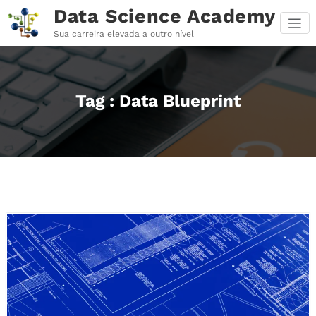
Pular
Data Science Academy
para
o
Sua carreira elevada a outro nível
conteúdo
Tag : Data Blueprint