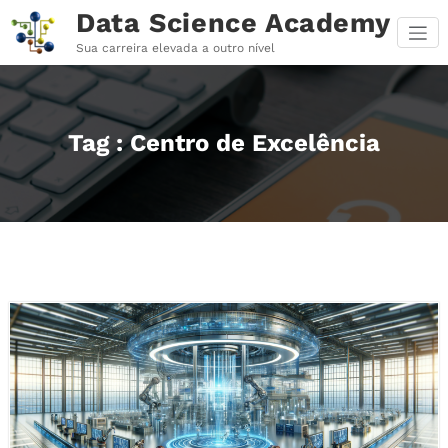
Pular
Data Science Academy
para
o
Sua carreira elevada a outro nível
conteúdo
Tag : Centro de Excelência