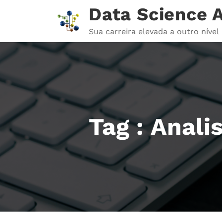
Pular
Data Science
para
o
Sua carreira elevada a outro nível
conteúdo
Tag : Anali