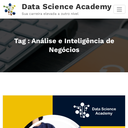
Pular
Data Science Academy
para
o
Sua carreira elevada a outro nível
conteúdo
Tag : Análise e Inteligência de
Negócios