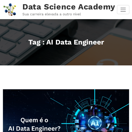
Pular
Data Science Academy
para
o
Sua carreira elevada a outro nível
conteúdo
Tag : AI Data Engineer