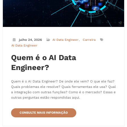
julho 24, 2026
AI Data Engineer
Carreira
AI Data Engineer
Quem é o AI Data
Engineer?
Quem é o AI Data Engineer? De onde ele vem? O que ele faz?
Quais problemas ele resolve? Quais ferramentas ele usa? Qual
a integração com outras funções? Como é o mercado? Essas e
outras perguntas estão respondidas aqui.
CONSULTE MAIS INFORMAÇÃO