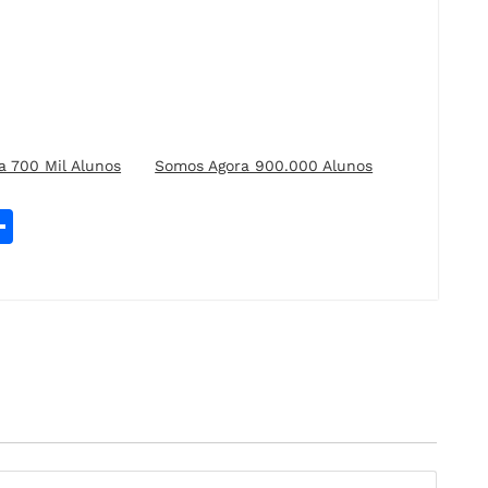
a 700 Mil Alunos
Somos Agora 900.000 Alunos
W
S
h
t
a
r
e