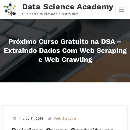
Pular
Data Science Academy
para
o
Sua carreira elevada a outro nível
conteúdo
Próximo Curso Gratuito na DSA –
Extraindo Dados Com Web Scraping
e Web Crawling
março 11, 2019
Web Scraping